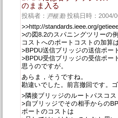
のまま入る
投稿者：
投稿日時：2004/06/
戸根 勤
>>http://standards.ieee.org/getieee
>の図8.2のスパニングツリーの
コストへのポートコストの加算
>BPDU送信ブリッジの送信ポ
>BPDU受信ブリッジの受信ポ
思うのですが。
あらま，そうですね。
勘違いでした。前言撤回です。
>隣接ブリッジのルートパスコス
>自ブリッジでその相手からのB
ポートのコストは