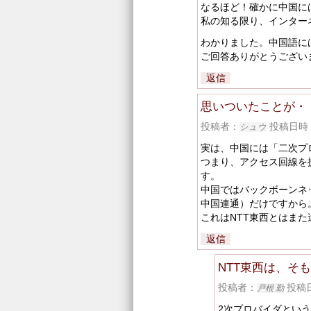
なるほど！確かに中国に
私の知る限り、インター
わかりました。中国語に
ご回答ありがとうござい
返信
思いついたことが・
投稿者：
投稿日時：20
シュウ
実は、中国には「二次プ
つまり、アクセス回線を
す。
中国ではバックボーンネ
中国連通）だけですから
これはNTT東西とはま
返信
NTT東西は、そ
投稿者：
投稿日時
戸根 勤
2次プロバイダとい