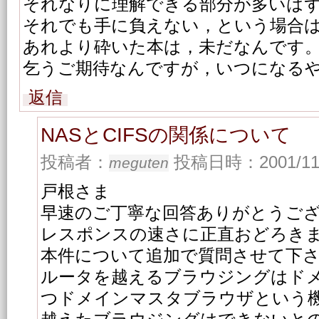
それなりに理解できる部分が多いは
それでも手に負えない，という場合
あれより砕いた本は，未だなんです
乞うご期待なんですが，いつになる
返信
NASとCIFSの関係について
投稿者：
投稿日時：2001/11/1
meguten
戸根さま
早速のご丁寧な回答ありがとうご
レスポンスの速さに正直おどろき
本件について追加で質問させて下
ルータを越えるブラウジングはド
つドメインマスタブラウザという