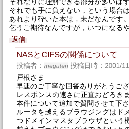
それなりに理解できる部分が多いは
それでも手に負えない，という場合
あれより砕いた本は，未だなんです
乞うご期待なんですが，いつになる
返信
NASとCIFSの関係について
投稿者：
投稿日時：2001/11/1
meguten
戸根さま
早速のご丁寧な回答ありがとうご
レスポンスの速さに正直おどろき
本件について追加で質問させて下
ルータを越えるブラウジングはド
つドメインマスタブラウザという