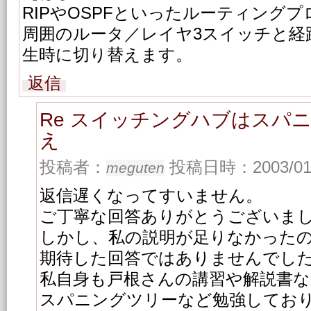
RIPやOSPFといったルーティング
周囲のルータ／レイヤ3スイッチと経
生時に切り替えます。
返信
Re スイッチングハブはスパ
え
投稿者：
投稿日時：2003/01/2
meguten
返信遅くなってすいません。
ご丁寧な回答ありがとうございま
しかし、私の説明が足りなかった
期待した回答ではありませんでし
私自身も戸根さんの講習や解説書
スパニングツリーなど勉強してお