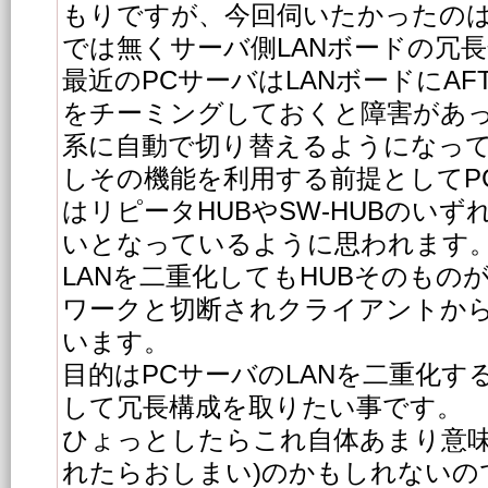
もりですが、今回伺いたかったのは
では無くサーバ側LANボードの冗
最近のPCサーバはLANボードにAFT(i
をチーミングしておくと障害があ
系に自動で切り替えるようになっ
しその機能を利用する前提としてP
はリピータHUBやSW-HUBのいず
いとなっているように思われます
LANを二重化してもHUBそのもの
ワークと切断されクライアントか
います。
目的はPCサーバのLANを二重化す
して冗長構成を取りたい事です。
ひょっとしたらこれ自体あまり意味
れたらおしまい)のかもしれないの