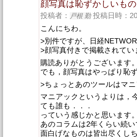
顔写真は恥ずかしいもの
投稿者：
投稿日時：2003/
戸根 勤
こんにちわ。
>別件ですが、日経NETWO
>顔写真付きで掲載されてい
購読ありがとうございます
でも，顔写真はやっぱり恥
>ちょっとあのツールはマ
マニアックというよりは，
ても誰も．．．
っていう感じかと思います
あのコラムは2年くらい続い
面白げなものは皆出尽くし