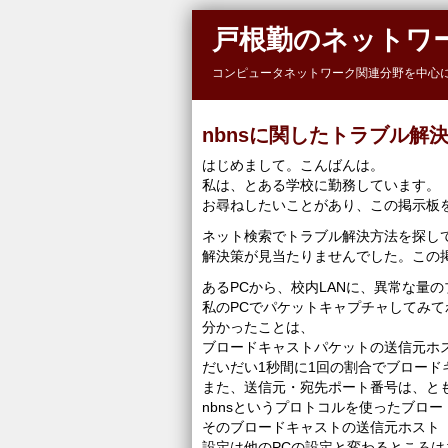
Skip to main content
戸根勤のネットワ
コンピュータネットワーク関連分野を中心
nbnsに関したトラブル解
はじめまして。こんばんは。
私は、とある学校に勤務しています。
お尋ねしたいことがあり、この掲示板
ネット検索でトラブル解決方法を探し
解決策が見当たりませんでした。この掲示
あるPCから、校内LANに、異常な量
私のPCでパケットキャプチャしてみて
分かったことは、
ブロードキャストパケットの送信元ホ
だいだい1秒間に1回の割合でブロード
また、送信元・宛先ポート番号は、とも
nbnsというプロトコルを使ったブロ
そのブロードキャストの送信元ホスト（P
設定は他のPCの設定と変わるところは