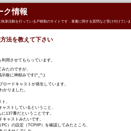
ーク情報
に執筆活動を行っている戸根勤のサイトです．著書に関する質問など受け付けていま
決方法を教えて下さい
を利用させてもらっています。
てみたのですが、
板に神頼みです(^_^;)
のブロードキャストが発生しています。
わかりました。
スト、
キャストしているということ、
に137番だということです。
ードキャストみたいです。
C）の設定（TCP/IP）を確認してみたところ、
ありませんでした。