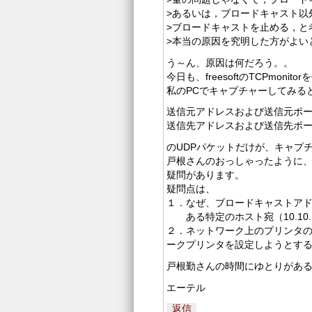
>あるいは，ブロードキャスト以
>ブロードキャストを止める，と
>本当の原因を究明した方がよい
う～ん、原因は何だろう。。
今日も、freesoftのTCPmonito
私のPCでキャプチャーしてみる
送信元アドレスおよび送信元ポート番号 
送信先アドレスおよび送信先ポート番号 
のUDPパケットだけが、キャプ
戸根さんのおっしゃったように
疑問があります。
疑問点は、
１．なぜ、ブロードキャストアドレス（
ある特定のホスト宛（10.10.
２．ネットワーク上のプリンタ
ークプリンタを設定しようとす
戸根勤さんの時間にゆとりがあ
エーテル
返信