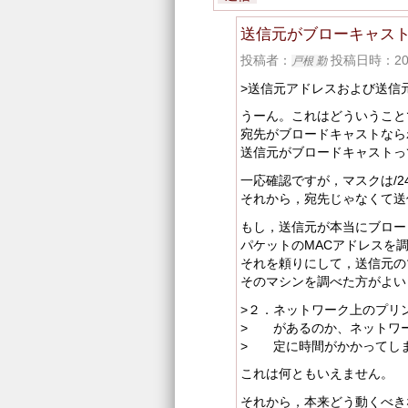
送信元がブローキャス
投稿者：
投稿日時：2005/
戸根 勤
>送信元アドレスおよび送信元ポート
うーん。これはどういうこと
宛先がブロードキャストなら
送信元がブロードキャストっ
一応確認ですが，マスクは/2
それから，宛先じゃなくて送信元が
もし，送信元が本当にブロー
パケットのMACアドレスを
それを頼りにして，送信元の
そのマシンを調べた方がよい
>２．ネットワーク上のプリ
> があるのか、ネットワー
> 定に時間がかかってし
これは何ともいえません。
それから，本来どう動くべき