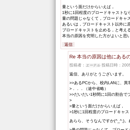
量という面だけからいえば，
1秒に1回程度のブロードキャストな
量の問題じゃなくて，ブロードキャ
あるいは，ブロードキャスト以外に
ブロードキャストを止める，と考え
本当の原因を究明した方がよいと思
返信
Re 本当の原因は他にある
投稿者：
投稿日時：2005/0
エーテル
返信、ありがとうございます。
>>あるPCから、校内LANに、
>．．．（途中省略）
>>だいだい1秒間に1回の割合
>
>量という面だけからいえば，
>1秒に1回程度のブロードキャ
あらら、そうなんですか(^_^;)
>量の問題じゃなくて，ブロード