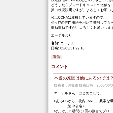
どうしたらブロードキャストの送信を
拙い状況説明ですが、よろしくお願い
私はCCNAは取得していますので、
少々!?の専門用語を用いて説明しても
重ね重ねですが、よろしくお願いしま
エーテルより
名前:
エーテル
日時:
05/05/31 22:18
返信
コメント
本当の原因は他にあるのでは
投稿者：
投稿日時：2005/06/02
戸根 勤
エーテルさん，はじめまして。
>あるPCから、校内LANに、異常
．．．（途中省略）
>だいだい1秒間に1回の割合でブロ