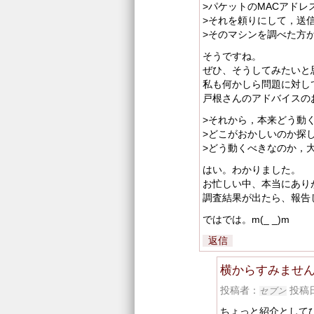
>パケットのMACアドレ
>それを頼りにして，送
>そのマシンを調べた方
そうですね。
ぜひ、そうしてみたいと
私も何かしら問題に対して
戸根さんのアドバイスの
>それから，本来どう動
>どこがおかしいのか探
>どう動くべきなのか，
はい。わかりました。
お忙しい中、本当にありが
調査結果が出たら、報告
ではでは。m(_ _)m
返信
横からすみませ
投稿者：
投稿日時
セブン
ちょっと紹介として