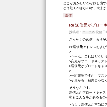
どこがおかしいのか探し出す
どう動くべきなのか，大まか
返信
Re 送信元がブロ
投稿者：
投稿日時：
エーテル
さっそくの返信、ありが
>>送信元アドレスおよび送信元
>
>うーん。これはどうい
>宛先がブロードキャス
>送信元がブロードキャ
>
>一応確認ですが，マスク
>それから，宛先じゃなくて送
そうなんです。
送信元がブロードキャストアドレ
私もこんな事があるもの
>もし，送信元が本当に