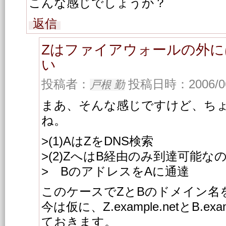
こんな感じでしょうか？
返信
Zはファイアウォールの外
い
投稿者：
投稿日時：2006/06/
戸根 勤
まあ、そんな感じですけど、ち
ね。
>(1)AはZをDNS検索
>(2)ZへはB経由のみ到達可能な
> BのアドレスをAに通達
このケースでZとBのドメイン名
今は仮に、Z.example.netとB.e
ておきます。