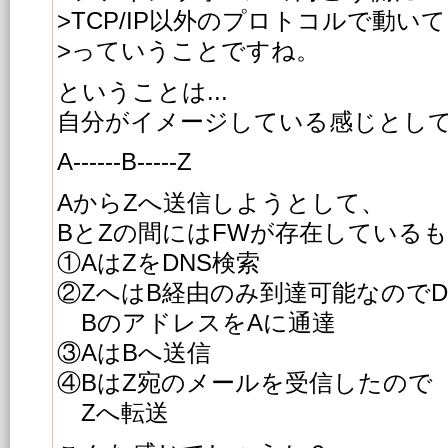
>TCP/IP以外のプロトコルで動い
>っていうことですね。
ということは...
自分がイメージしている感じとし
A------B-----Z
AからZへ送信しようとして、
BとZの間にはFWが存在している
①AはZをDNS検索
②ZへはB経由のみ到達可能なのでD
BのアドレスをAに通達
③AはBへ送信
④BはZ宛のメールを受信したので
Zへ転送