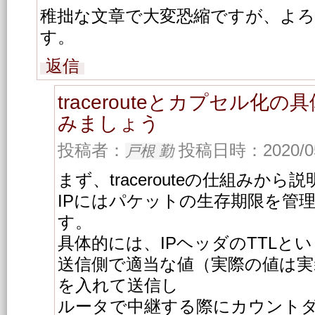
稚拙な文章で大変恐縮ですが、よ
す。
返信
tracerouteとカプセル化
みましょう
投稿者：
投稿日時：2020/05/
戸根 勤
まず、tracerouteの仕組みか
IPにはパケットの生存期限を管
す。
具体的には、IPヘッダのTTLと
送信側で適当な値（実際の値は
を入れて送信し
ルータで中継する際にカウント