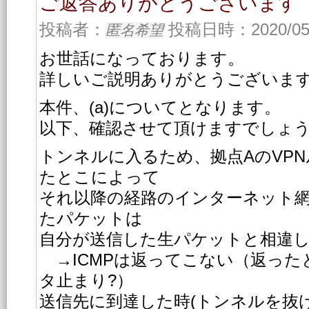
ご返答ありがとうございます
投稿者：
投稿日時：2020/05/1
匿名希望
お世話になっております。
詳しいご説明ありがとうございま
本件、(a)についてとなります。
以下、確認させて頂けますでしょ
トンネルに入るため、拠点AのVP
たとこによって
それ以降の経路のインターネット網
たパケットは
自分が送信した生パケットと相違
→ICMPは返ってこない（返った
タ止まり?）
送信先に到達した時(トンネルを抜け