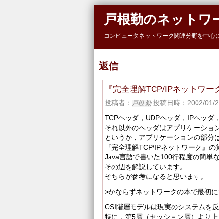
Skip to main content
戸根勤のネットワ
コンピュータネットワーク関連分野を中心
返信
『完全理解TCP/IPネットワ
投稿者：
投稿日時：2002/01/20
戸根 勤
TCPヘッダ，UDPヘッダ，IPヘッダ
それ以外のヘッダはアプリケーショ
というか，アプリケーションの部分は
『完全理解TCP/IPネットワーク』の
Java言語で書いた100行程度の簡
その辺を解説しています。
そちらが参考になると思います。
>かならずネットワークの本で最初に
OSI階層モデルは現実のシステムを
特に，第5層（セッション層）より