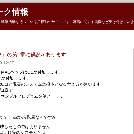
ーク情報
に執筆活動を行っている戸根勤のサイトです．著書に関する質問など受け付けていま
ーク』の第1章に解説があります
 12:37
，MACヘッダはOSが付加します。
ンが付加します。
OSIと現実のシステムは根本となる考え方が違います
第1章で，
単なサンプルプログラムを例として，
でてくるのが7階層なんですが
反映したものではありません。
上は，現実のシステムとは