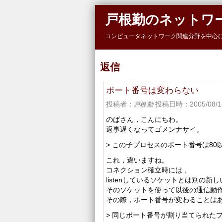
Skip to main content
戸根勤のネットワ
コンピュータネットワーク関連分野を中心
返信
ポート番号は変わらない
投稿者：
投稿日時：2005/08/15
戸根 勤
のばさん，こんにちわ。
返事遅くなってゴメンナサイ。
> この子プロセスのポート番号は8
これ，違いますね。
コネクション確立時には，
listenしているソケットとは別の新
そのソケットを使って以後の通信動
その際，ポート番号が変わることは
> 同じポート番号が割り当てられた