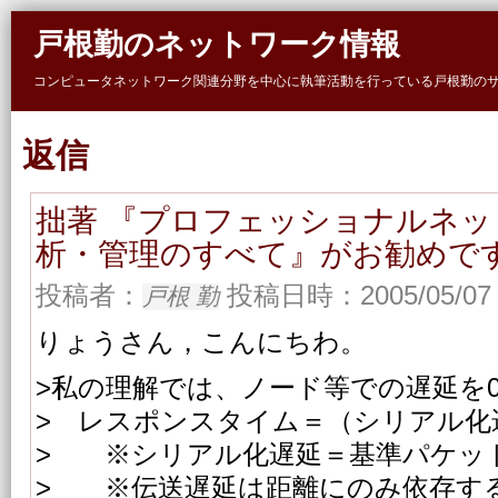
Skip to main content
戸根勤のネットワーク情報
コンピュータネットワーク関連分野を中心に執筆活動を行っている戸根勤の
返信
拙著 『プロフェッショナルネ
析・管理のすべて』がお勧めで
投稿者：
投稿日時：2005/05/07 
戸根 勤
りょうさん，こんにちわ。
>私の理解では、ノード等での遅延を
> レスポンスタイム＝（シリアル化
> ※シリアル化遅延＝基準パケッ
> ※伝送遅延は距離にのみ依存す