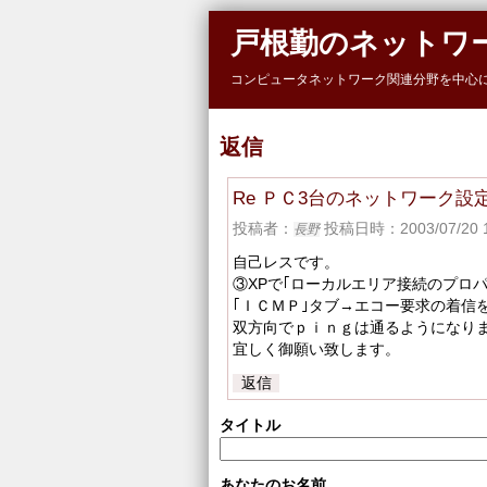
Skip to main content
戸根勤のネットワ
コンピュータネットワーク関連分野を中心
返信
Re ＰＣ3台のネットワーク設
投稿者：
投稿日時：2003/07/20 1
長野
自己レスです。
③XPで｢ローカルエリア接続のプロパ
｢ＩＣＭＰ｣タブ→エコー要求の着信
双方向でｐｉｎｇは通るようになり
宜しく御願い致します。
返信
タイトル
あなたのお名前