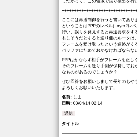
したがって、この領域で誤り検出を行
++++++++++++++++++++++++++++++
ここには再送制御を行うと書いてあり
ということはPPPのレベル(Layer2
行い、誤りを発見すると再送要求をす
もしそうだとすると送り側のルータは、
フレームを受け取ったという連絡がく
バッファにためておかなければならな
PPPはかならず相手がフレームを正し
そのフレームを送り手側が保持してお
なものがあるのでしょうか？
ぜひ回答をお願いしまして長年のもや
よろしくお願いいたします。
名前:
しま
日時:
03/04/14 02:14
返信
タイトル