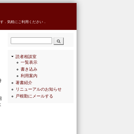
す．気軽にご利用ください．
検索
読者相談室
一覧表示
書き込み
利用案内
時
著書紹介
リニューアルのお知らせ
戸根勤にメールする
同
よ