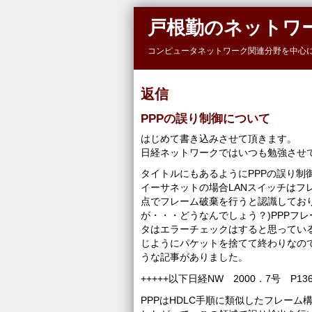
Skip to main content
戸根勤のネットワ
コンピュータネットワーク関連分野を中心
返信
PPPの誤り制御について
はじめて書き込みさせて頂きます。
日経ネットワークではいつも勉強させ
タイトルにもあるようにPPPの誤り制
イーサネットの場合LANスイッチはフ
点でフレーム破棄を行うと認識しており
が・・・どうなんでしょう？)PPPフレ
タはエラーチェックはすると思ってい
じようにパケットを捨てて終わりなの
うな記事がありました。
+++++以下日経NW 2000．7号 P1
PPPはHDLC手順に類似したフレーム