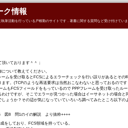
ーク情報
に執筆活動を行っている戸根勤のサイトです．著書に関する質問など受け付けていま
て頂いております＾＾；
御について教えてください。
レームを受け取るとFCSによるエラーチェックを行い誤りがあるとその
ます。(TCPのような再送要求は当然おこなわないと思っておるのです
ームもFCSフィールドをもっているので PPPフレームを受け取ったルー
るわけですが、そこでエラーが見つかった場合はイーサネットの場合と
でしょうか？その辺が気になっていていろいろ調べてみたところ以下の
36 図8 問1のイの解説 より抜粋++++
構成をしており、FCS領域を持っている。